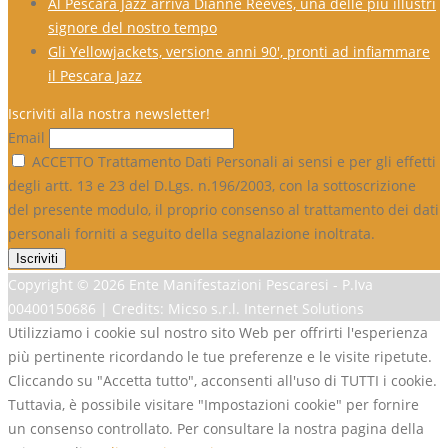
Al Pescara Jazz arriva Dianne Reeves, una delle più illustri
signore del nostro tempo
Gli Yellowjackets, versione anni 90′, pronti ad infiammare
il Pescara Jazz
Iscriviti alla nostra newsletter!
Email
ACCETTO Trattamento Dati Personali ai sensi e per gli effetti
degli artt. 13 e 23 del D.Lgs. n.196/2003, con la sottoscrizione
del presente modulo, il proprio consenso al trattamento dei dati
personali forniti a seguito della segnalazione inoltrata.
Copyright ©
2026 Ente Manifestazioni Pescaresi - P.Iva
00400150686 | Credits: Micso s.r.l. Internet Solutions
Utilizziamo i cookie sul nostro sito Web per offrirti l'esperienza
più pertinente ricordando le tue preferenze e le visite ripetute.
Cliccando su "Accetta tutto", acconsenti all'uso di TUTTI i cookie.
Tuttavia, è possibile visitare "Impostazioni cookie" per fornire
un consenso controllato. Per consultare la nostra pagina della