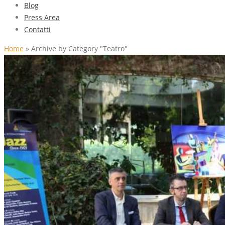
Blog
Press Area
Contatti
Home
»
Archive by Category "Teatro"