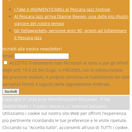
I Take 6 INDIMENTICABILI al Pescara Jazz Festival
Al Pescara Jazz arriva Dianne Reeves, una delle più illustri
signore del nostro tempo
Gli Yellowjackets, versione anni 90′, pronti ad infiammare
il Pescara Jazz
Iscriviti alla nostra newsletter!
Email
ACCETTO Trattamento Dati Personali ai sensi e per gli effetti
degli artt. 13 e 23 del D.Lgs. n.196/2003, con la sottoscrizione
del presente modulo, il proprio consenso al trattamento dei dati
personali forniti a seguito della segnalazione inoltrata.
Copyright ©
2026 Ente Manifestazioni Pescaresi - P.Iva
00400150686 | Credits: Micso s.r.l. Internet Solutions
Utilizziamo i cookie sul nostro sito Web per offrirti l'esperienza
più pertinente ricordando le tue preferenze e le visite ripetute.
Cliccando su "Accetta tutto", acconsenti all'uso di TUTTI i cookie.