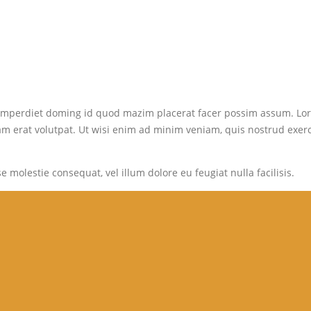
imperdiet doming id quod mazim placerat facer possim assum. Lore
rat volutpat. Ut wisi enim ad minim veniam, quis nostrud exerci ta
e molestie consequat, vel illum dolore eu feugiat nulla facilisis.