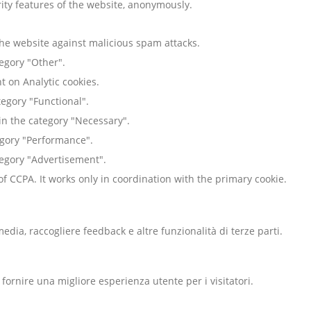
rity features of the website, anonymously.
 the website against malicious spam attacks.
tegory "Other".
 on Analytic cookies.
tegory "Functional".
in the category "Necessary".
tegory "Performance".
ategory "Advertisement".
f CCPA. It works only in coordination with the primary cookie.
dia, raccogliere feedback e altre funzionalità di terze parti.
fornire una migliore esperienza utente per i visitatori.