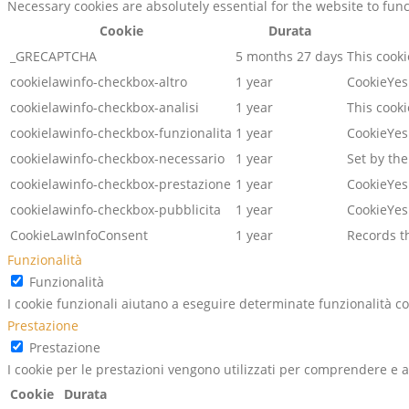
Necessary cookies are absolutely essential for the website to fun
Cookie
Durata
_GRECAPTCHA
5 months 27 days
This cooki
cookielawinfo-checkbox-altro
1 year
CookieYes 
cookielawinfo-checkbox-analisi
1 year
This cook
cookielawinfo-checkbox-funzionalita
1 year
CookieYes 
cookielawinfo-checkbox-necessario
1 year
Set by the
cookielawinfo-checkbox-prestazione
1 year
CookieYes 
cookielawinfo-checkbox-pubblicita
1 year
CookieYes 
CookieLawInfoConsent
1 year
Records th
Funzionalità
Funzionalità
I cookie funzionali aiutano a eseguire determinate funzionalità co
Prestazione
Prestazione
I cookie per le prestazioni vengono utilizzati per comprendere e an
Cookie
Durata