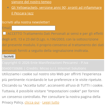
signore del nostro tempo
Gli Yellowjackets, versione anni 90′, pronti ad infiammare
il Pescara Jazz
Iscriviti alla nostra newsletter!
Email
ACCETTO Trattamento Dati Personali ai sensi e per gli effetti
degli artt. 13 e 23 del D.Lgs. n.196/2003, con la sottoscrizione
del presente modulo, il proprio consenso al trattamento dei dati
personali forniti a seguito della segnalazione inoltrata.
Copyright ©
2026 Ente Manifestazioni Pescaresi - P.Iva
00400150686 | Credits: Micso s.r.l. Internet Solutions
Utilizziamo i cookie sul nostro sito Web per offrirti l'esperienza
più pertinente ricordando le tue preferenze e le visite ripetute.
Cliccando su "Accetta tutto", acconsenti all'uso di TUTTI i cookie.
Tuttavia, è possibile visitare "Impostazioni cookie" per fornire
un consenso controllato. Per consultare la nostra pagina della
Privacy Policy,
clicca qui
·
Leggi tutto