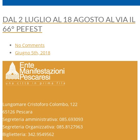
DAL 2 LUGLIO AL 18 AGOSTO AL VIA IL
66° PEFEST
No Comments
Giugno 5th, 2018
Lungomare Cristoforo Colombo, 122
65126 Pescara
Segreteria amministrativa: 085.693093
Segreteria Organizzativa: 085.8127963
Biglietteria: 342.9549562