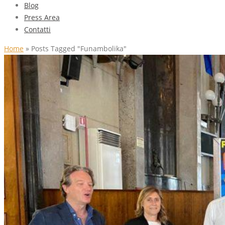
Blog
Press Area
Contatti
Home
»
Posts Tagged "Funambolika"