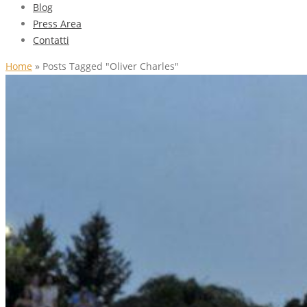
Blog
Press Area
Contatti
Home
»
Posts Tagged "Oliver Charles"