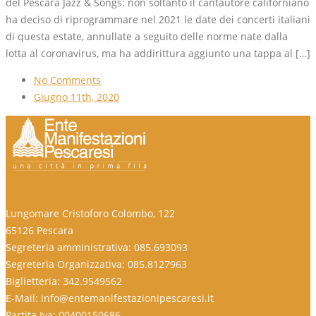
del Pescara Jazz & Songs: non soltanto il cantautore californiano
ha deciso di riprogrammare nel 2021 le date dei concerti italiani
di questa estate, annullate a seguito delle norme nate dalla
lotta al coronavirus, ma ha addirittura aggiunto una tappa al […]
No Comments
Giugno 11th, 2020
Lungomare Cristoforo Colombo, 122
65126 Pescara
Segreteria amministrativa: 085.693093
Segreteria Organizzativa: 085.8127963
Biglietteria: 342.9549562
E-Mail: info@entemanifestazionipescaresi.it
Partita Iva: 00400150686