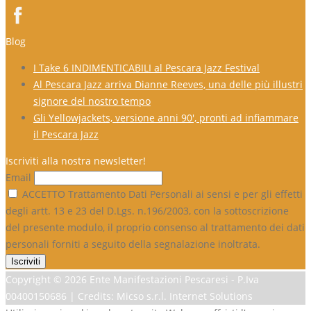
Blog
I Take 6 INDIMENTICABILI al Pescara Jazz Festival
Al Pescara Jazz arriva Dianne Reeves, una delle più illustri
signore del nostro tempo
Gli Yellowjackets, versione anni 90′, pronti ad infiammare
il Pescara Jazz
Iscriviti alla nostra newsletter!
Email
ACCETTO Trattamento Dati Personali ai sensi e per gli effetti
degli artt. 13 e 23 del D.Lgs. n.196/2003, con la sottoscrizione
del presente modulo, il proprio consenso al trattamento dei dati
personali forniti a seguito della segnalazione inoltrata.
Copyright ©
2026 Ente Manifestazioni Pescaresi - P.Iva
00400150686 | Credits: Micso s.r.l. Internet Solutions