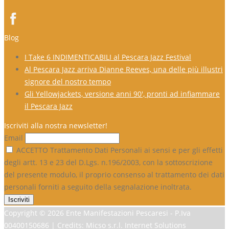
Blog
I Take 6 INDIMENTICABILI al Pescara Jazz Festival
Al Pescara Jazz arriva Dianne Reeves, una delle più illustri
signore del nostro tempo
Gli Yellowjackets, versione anni 90′, pronti ad infiammare
il Pescara Jazz
Iscriviti alla nostra newsletter!
Email
ACCETTO Trattamento Dati Personali ai sensi e per gli effetti
degli artt. 13 e 23 del D.Lgs. n.196/2003, con la sottoscrizione
del presente modulo, il proprio consenso al trattamento dei dati
personali forniti a seguito della segnalazione inoltrata.
Copyright ©
2026 Ente Manifestazioni Pescaresi - P.Iva
00400150686 | Credits: Micso s.r.l. Internet Solutions