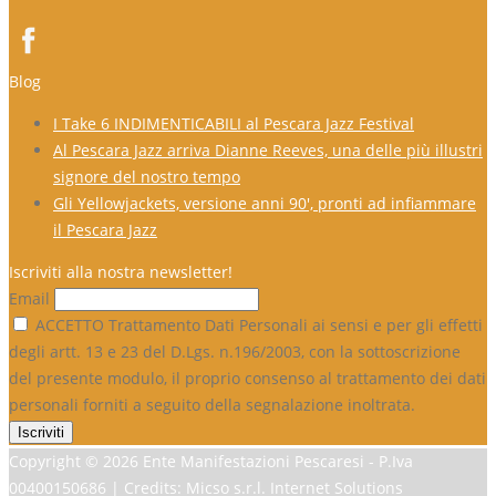
Blog
I Take 6 INDIMENTICABILI al Pescara Jazz Festival
Al Pescara Jazz arriva Dianne Reeves, una delle più illustri
signore del nostro tempo
Gli Yellowjackets, versione anni 90′, pronti ad infiammare
il Pescara Jazz
Iscriviti alla nostra newsletter!
Email
ACCETTO Trattamento Dati Personali ai sensi e per gli effetti
degli artt. 13 e 23 del D.Lgs. n.196/2003, con la sottoscrizione
del presente modulo, il proprio consenso al trattamento dei dati
personali forniti a seguito della segnalazione inoltrata.
Copyright ©
2026 Ente Manifestazioni Pescaresi - P.Iva
00400150686 | Credits: Micso s.r.l. Internet Solutions