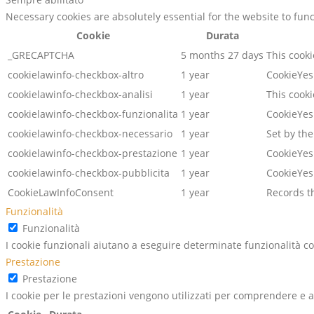
Necessary cookies are absolutely essential for the website to fun
Cookie
Durata
_GRECAPTCHA
5 months 27 days
This cooki
cookielawinfo-checkbox-altro
1 year
CookieYes 
cookielawinfo-checkbox-analisi
1 year
This cook
cookielawinfo-checkbox-funzionalita
1 year
CookieYes 
cookielawinfo-checkbox-necessario
1 year
Set by the
cookielawinfo-checkbox-prestazione
1 year
CookieYes 
cookielawinfo-checkbox-pubblicita
1 year
CookieYes 
CookieLawInfoConsent
1 year
Records th
Funzionalità
Funzionalità
I cookie funzionali aiutano a eseguire determinate funzionalità co
Prestazione
Prestazione
I cookie per le prestazioni vengono utilizzati per comprendere e an