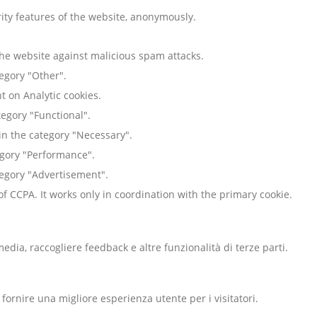
rity features of the website, anonymously.
 the website against malicious spam attacks.
tegory "Other".
 on Analytic cookies.
tegory "Functional".
in the category "Necessary".
tegory "Performance".
ategory "Advertisement".
f CCPA. It works only in coordination with the primary cookie.
dia, raccogliere feedback e altre funzionalità di terze parti.
fornire una migliore esperienza utente per i visitatori.