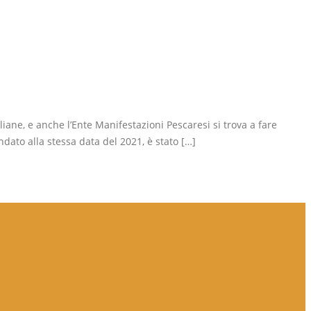
iane, e anche l’Ente Manifestazioni Pescaresi si trova a fare
ndato alla stessa data del 2021, è stato […]