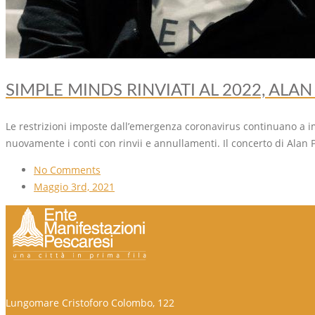
SIMPLE MINDS RINVIATI AL 2022, AL
Le restrizioni imposte dall’emergenza coronavirus continuano a imp
nuovamente i conti con rinvii e annullamenti. Il concerto di Alan P
No Comments
Maggio 3rd, 2021
Lungomare Cristoforo Colombo, 122