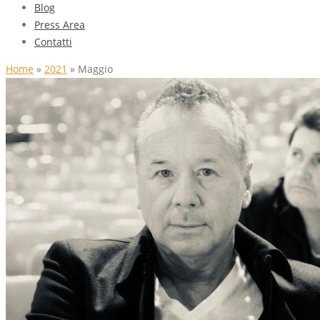
Blog
Press Area
Contatti
Home
»
2021
»
Maggio