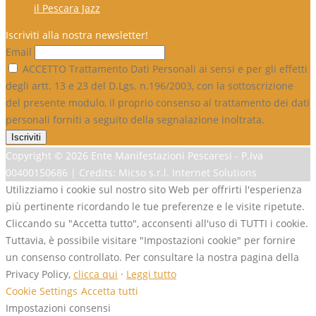
il Pescara Jazz
Iscriviti alla nostra newsletter!
Email
ACCETTO Trattamento Dati Personali ai sensi e per gli effetti
degli artt. 13 e 23 del D.Lgs. n.196/2003, con la sottoscrizione
del presente modulo, il proprio consenso al trattamento dei dati
personali forniti a seguito della segnalazione inoltrata.
Copyright ©
2026 Ente Manifestazioni Pescaresi - P.Iva
00400150686 | Credits: Micso s.r.l. Internet Solutions
Utilizziamo i cookie sul nostro sito Web per offrirti l'esperienza
più pertinente ricordando le tue preferenze e le visite ripetute.
Cliccando su "Accetta tutto", acconsenti all'uso di TUTTI i cookie.
Tuttavia, è possibile visitare "Impostazioni cookie" per fornire
un consenso controllato. Per consultare la nostra pagina della
Privacy Policy,
clicca qui
·
Leggi tutto
Cookie Settings
Accetta tutti
Impostazioni consensi