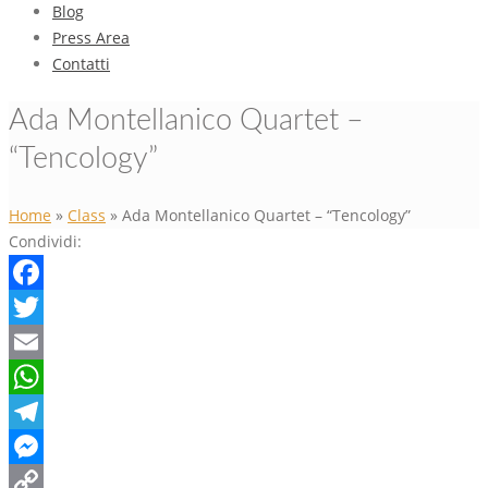
Blog
Press Area
Contatti
Ada Montellanico Quartet –
“Tencology”
Home
»
Class
»
Ada Montellanico Quartet – “Tencology”
Condividi:
Facebook
Twitter
Email
WhatsApp
Telegram
Messenger