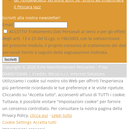
il Pescara Jazz
Iscriviti alla nostra newsletter!
Email
ACCETTO Trattamento Dati Personali ai sensi e per gli effetti
degli artt. 13 e 23 del D.Lgs. n.196/2003, con la sottoscrizione
del presente modulo, il proprio consenso al trattamento dei dati
personali forniti a seguito della segnalazione inoltrata.
Copyright ©
2026 Ente Manifestazioni Pescaresi - P.Iva
00400150686 | Credits: Micso s.r.l. Internet Solutions
Utilizziamo i cookie sul nostro sito Web per offrirti l'esperienza
più pertinente ricordando le tue preferenze e le visite ripetute.
Cliccando su "Accetta tutto", acconsenti all'uso di TUTTI i cookie.
Tuttavia, è possibile visitare "Impostazioni cookie" per fornire
un consenso controllato. Per consultare la nostra pagina della
Privacy Policy,
clicca qui
·
Leggi tutto
Cookie Settings
Accetta tutti