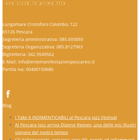
Lungomare Cristoforo Colombo, 122
65126 Pescara
Segreteria amministrativa: 085.693093
Segreteria Organizzativa: 085.8127963
Biglietteria: 342.9549562
E-Mail: info@entemanifestazionipescaresi.it
Partita Iva: 00400150686
Blog
I Take 6 INDIMENTICABILI al Pescara Jazz Festival
Al Pescara Jazz arriva Dianne Reeves, una delle più illustri
signore del nostro tempo
Gli Yellowjackets, versione anni 90′, pronti ad infiammare