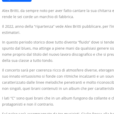
Link
Alex Britti, da sempre noto per aver fatto cantare la sua chitarra 
rende le sei corde un marchio di fabbrica.
Il 2022, anno della “ripartenza” vede Alex Britti pubblicare, per l’i
estimatori.
In questo periodo storico dove tutto diventa “fluido” dove si tend
spunto dal blues, ma attinge a piene mani da qualsiasi genere sia 
nome proprio dal titolo del nuovo lavoro discografico e che si pre
della sua classe a tutto tondo.
Il concerto sarà per coerenza ricco di atmosfere diverse, eterogene
suo innato virtuosismo si fonde con ritmiche incalzanti e un sound
caratterizzato dalle linee melodiche penetranti e molto riconoscibil
non singoli, quei brani contenuti in un album che per caratteristi
I lati “C” sono quei brani che in un album fungono da collante e c
protagonisti e non il contrario.
Sul palco sarà accompagnato da tre musicisti, Giulio Rocca alla ba