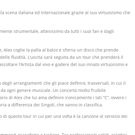
lla scena italiana ed internazionale grazie al suo virtuosismo che
ramente strumentale, attesissimo da tutti i suoi fan e dagli
, Alex coglie la palla al balzo e sforna un disco che prende
lle fluidità. L’uscita sarà seguita da un tour che prenderà il
coltare l’Artista dal vivo e godere del suo innato virtuosismo e
egli arrangiamenti che gli piace definire, trasversali, in cui il
io da ogni genere musicale. Un concerto molto fruibile
rio di Alex che lui ama definire ironicamente i lati “C”, ovvero i
a a differenza dei Singoli, che vanno in classifica.
 di questo tour in cui per una volta è la canzone al servizio dei
ond, pianoforte e tastiere. Tre professionisti solidi, eclettici,