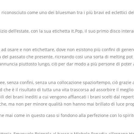
e riconosciuto come uno dei bluesman tra i più bravi ed eclettici de
nizio dell’estate, con la sua etichetta It.Pop, il suo primo disco inte
e ad osare e non etichettare, dove non esistono più confini di genere
del passato che presente, ricreando così una sorta di melting pot de
annuncia piuttosto lungo, ciò per dar modo a più persone di poter as
e, senza confini, senza una collocazione spazio/tempo, ciò grazie a d
 che è il risultato di tutta una vita trascorsa ad assorbire il megl
i dei brani inediti a cui vengono affiancati i brani scelti dal reperto
che, ma non per minore qualità non hanno mai brillato di luce propri
he mai come in questo caso si fondono alla perfezione con lo spirito
tteria, Emanuele Brignola al basso e Michele Papadia all’organo Hamm