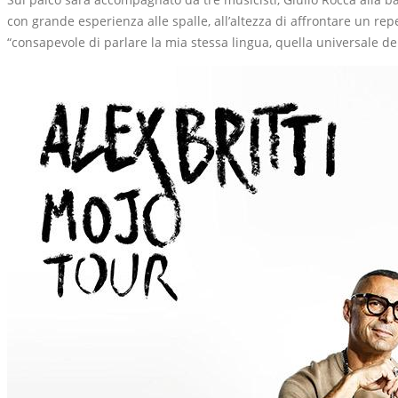
con grande esperienza alle spalle, all’altezza di affrontare un 
“consapevole di parlare la mia stessa lingua, quella universale d