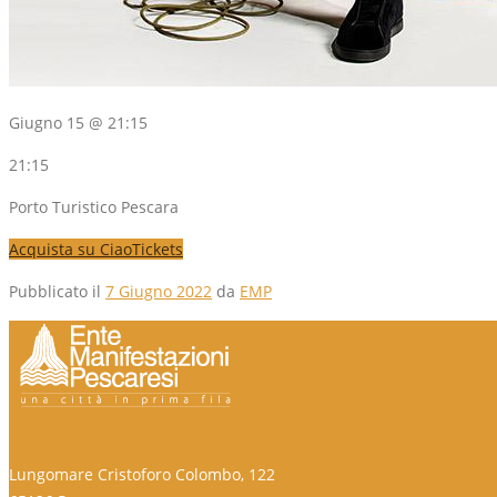
Giugno 15 @ 21:15
21:15
Porto Turistico Pescara
Acquista su CiaoTickets
Pubblicato il
7 Giugno 2022
da
EMP
Lungomare Cristoforo Colombo, 122