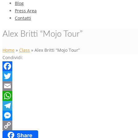
Blog
Press Area
Contatti
Alex Britti “Mojo Tour”
Home
»
Class
»
Alex Britti “Mojo Tour”
Condividi:
Facebook
Twitter
Email
WhatsApp
Telegram
Messenger
Share
Copy