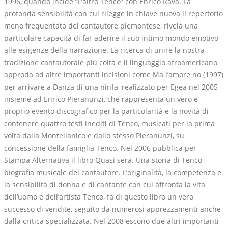
1996, quando incide “L’altro Tenco” con Enrico Rava. La
profonda sensibilità con cui rilegge in chiave nuova il repertorio
meno frequentato del cantautore piemontese, rivela una
particolare capacità di far aderire il suo intimo mondo emotivo
alle esigenze della narrazione. La ricerca di unire la nostra
tradizione cantautorale più colta e il linguaggio afroamericano
approda ad altre importanti incisioni come Ma l’amore no (1997)
per arrivare a Danza di una ninfa, realizzato per Egea nel 2005
insieme ad Enrico Pieranunzi, che rappresenta un vero e
proprio evento discografico per la particolarità e la novità di
contenere quattro testi inediti di Tenco, musicati per la prima
volta dalla Montellanico e dallo stesso Pieranunzi, su
concessione della famiglia Tenco. Nel 2006 pubblica per
Stampa Alternativa il libro Quasi sera. Una storia di Tenco,
biografia musicale del cantautore. L’originalità, la competenza e
la sensibilità di donna e di cantante con cui affronta la vita
dell’uomo e dell’artista Tenco, fa di questo libro un vero
successo di vendite, seguito da numerosi apprezzamenti anche
dalla critica specializzata. Nel 2008 escono due altri importanti