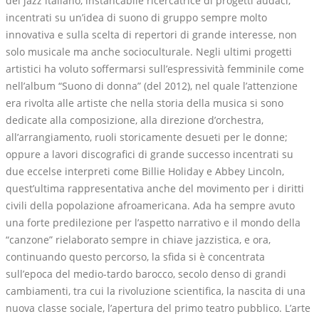
del jazz italiano, instancabile ricercatrice di progetti audaci,
incentrati su un’idea di suono di gruppo sempre molto
innovativa e sulla scelta di repertori di grande interesse, non
solo musicale ma anche socioculturale. Negli ultimi progetti
artistici ha voluto soffermarsi sull’espressività femminile come
nell’album “Suono di donna” (del 2012), nel quale l’attenzione
era rivolta alle artiste che nella storia della musica si sono
dedicate alla composizione, alla direzione d’orchestra,
all’arrangiamento, ruoli storicamente desueti per le donne;
oppure a lavori discografici di grande successo incentrati su
due eccelse interpreti come Billie Holiday e Abbey Lincoln,
quest’ultima rappresentativa anche del movimento per i diritti
civili della popolazione afroamericana. Ada ha sempre avuto
una forte predilezione per l’aspetto narrativo e il mondo della
“canzone” rielaborato sempre in chiave jazzistica, e ora,
continuando questo percorso, la sfida si è concentrata
sull’epoca del medio-tardo barocco, secolo denso di grandi
cambiamenti, tra cui la rivoluzione scientifica, la nascita di una
nuova classe sociale, l’apertura del primo teatro pubblico. L’arte