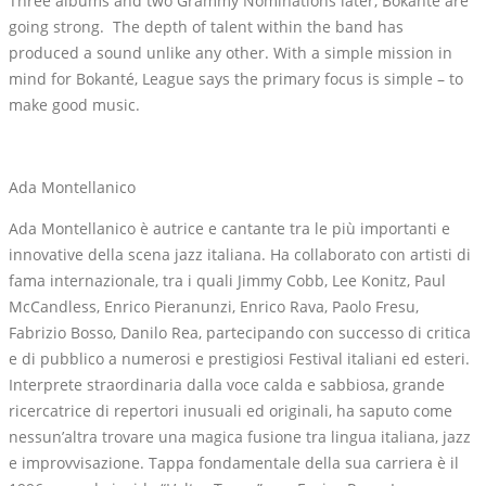
Three albums and two Grammy Nominations later, Bokante are
going strong.
The depth of talent within the band has
produced a sound unlike any other. With a simple mission in
mind for Bokanté, League says the primary focus is simple – to
make good music.
Ada Montellanico
Ada Montellanico è autrice e cantante tra le più importanti e
innovative della scena jazz italiana. Ha collaborato con artisti di
fama internazionale, tra i quali Jimmy Cobb, Lee Konitz, Paul
McCandless, Enrico Pieranunzi, Enrico Rava, Paolo Fresu,
Fabrizio Bosso, Danilo Rea, partecipando con successo di critica
e di pubblico a numerosi e prestigiosi Festival italiani ed esteri.
Interprete straordinaria dalla voce calda e sabbiosa, grande
ricercatrice di repertori inusuali ed originali, ha saputo come
nessun’altra trovare una magica fusione tra lingua italiana, jazz
e improvvisazione. Tappa fondamentale della sua carriera è il