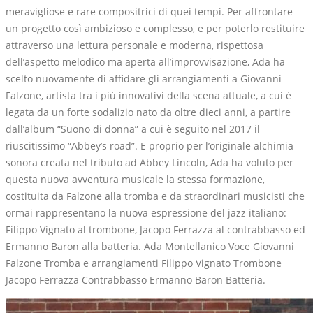
meravigliose e rare compositrici di quei tempi. Per affrontare
un progetto così ambizioso e complesso, e per poterlo restituire
attraverso una lettura personale e moderna, rispettosa
dell’aspetto melodico ma aperta all’improvvisazione, Ada ha
scelto nuovamente di affidare gli arrangiamenti a Giovanni
Falzone, artista tra i più innovativi della scena attuale, a cui è
legata da un forte sodalizio nato da oltre dieci anni, a partire
dall’album “Suono di donna” a cui è seguito nel 2017 il
riuscitissimo “Abbey’s road”. E proprio per l’originale alchimia
sonora creata nel tributo ad Abbey Lincoln, Ada ha voluto per
questa nuova avventura musicale la stessa formazione,
costituita da Falzone alla tromba e da straordinari musicisti che
ormai rappresentano la nuova espressione del jazz italiano:
Filippo Vignato al trombone, Jacopo Ferrazza al contrabbasso ed
Ermanno Baron alla batteria. Ada Montellanico Voce Giovanni
Falzone Tromba e arrangiamenti Filippo Vignato Trombone
Jacopo Ferrazza Contrabbasso Ermanno Baron Batteria.