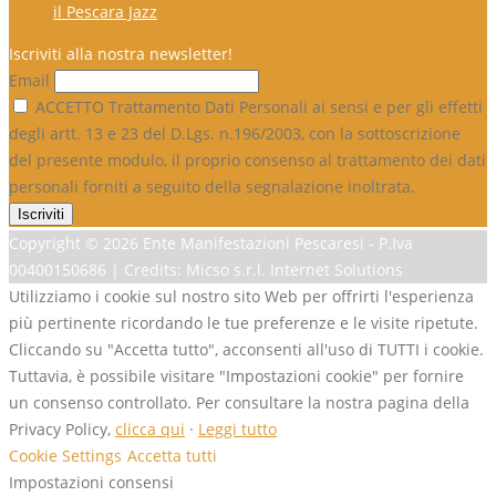
il Pescara Jazz
Iscriviti alla nostra newsletter!
Email
ACCETTO Trattamento Dati Personali ai sensi e per gli effetti
degli artt. 13 e 23 del D.Lgs. n.196/2003, con la sottoscrizione
del presente modulo, il proprio consenso al trattamento dei dati
personali forniti a seguito della segnalazione inoltrata.
Copyright ©
2026 Ente Manifestazioni Pescaresi - P.Iva
00400150686 | Credits: Micso s.r.l. Internet Solutions
Utilizziamo i cookie sul nostro sito Web per offrirti l'esperienza
più pertinente ricordando le tue preferenze e le visite ripetute.
Cliccando su "Accetta tutto", acconsenti all'uso di TUTTI i cookie.
Tuttavia, è possibile visitare "Impostazioni cookie" per fornire
un consenso controllato. Per consultare la nostra pagina della
Privacy Policy,
clicca qui
·
Leggi tutto
Cookie Settings
Accetta tutti
Impostazioni consensi