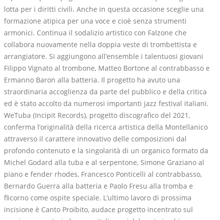
lotta per i diritti civili. Anche in questa occasione sceglie una
formazione atipica per una voce e cioè senza strumenti
armonici. Continua il sodalizio artistico con Falzone che
collabora nuovamente nella doppia veste di trombettista e
arrangiatore. Si aggiungono all’ensemble i talentuosi giovani
Filippo Vignato al trombone, Matteo Bortone al contrabbasso e
Ermanno Baron alla batteria. Il progetto ha avuto una
straordinaria accoglienza da parte del pubblico e della critica
ed è stato accolto da numerosi importanti jazz festival italiani.
WeTuba (Incipit Records), progetto discografico del 2021,
conferma l’originalità della ricerca artistica della Montellanico
attraverso il carattere innovativo delle composizioni dal
profondo contenuto e la singolarità di un organico formato da
Michel Godard alla tuba e al serpentone, Simone Graziano al
piano e fender rhodes, Francesco Ponticelli al contrabbasso,
Bernardo Guerra alla batteria e Paolo Fresu alla tromba e
flicorno come ospite speciale. L’ultimo lavoro di prossima
incisione è Canto Proibito, audace progetto incentrato sul