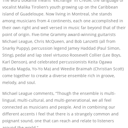
The word bokanté means “exchange” in Creole, the language of
vocalist Malika Tirolien’s youth growing up on the Caribbean
island of Guadeloupe. Now living in Montreal, she stands
among musicians from 4 continents, each one accomplished in
their own right and well versed in music far beyond that of their
point of origin. Five-time Grammy award-winning guitarists
Michael League, Chris McQueen, and Bob Lanzetti (all from
Snarky Puppy), percussion legend Jamey Haddad (Paul Simon,
Sting), pedal and lap steel virtuoso Roosevelt Collier (Lee Boys,
Karl Denson), and celebrated percussionists Keita Ogawa
(Banda Magda, Yo-Yo Ma) and Weedie Braimah (Christian Scott)
come together to create a diverse ensemble rich in groove,
melody, and soul.
Michael League comments, “Though the ensemble is multi-
lingual, multi-cultural, and multi-generational, we all feel
connected as musicians and people. And in combining our
different accents I feel that there is a strangely common and
poignant sound, one that can reach and relate to listeners
around the world.”