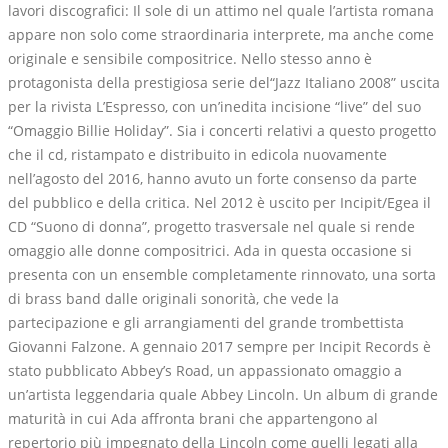
lavori discografici: Il sole di un attimo nel quale l’artista romana
appare non solo come straordinaria interprete, ma anche come
originale e sensibile compositrice. Nello stesso anno è
protagonista della prestigiosa serie del“Jazz Italiano 2008” uscita
per la rivista L’Espresso, con un’inedita incisione “live” del suo
“Omaggio Billie Holiday”. Sia i concerti relativi a questo progetto
che il cd, ristampato e distribuito in edicola nuovamente
nell’agosto del 2016, hanno avuto un forte consenso da parte
del pubblico e della critica. Nel 2012 è uscito per Incipit/Egea il
CD “Suono di donna”, progetto trasversale nel quale si rende
omaggio alle donne compositrici. Ada in questa occasione si
presenta con un ensemble completamente rinnovato, una sorta
di brass band dalle originali sonorità, che vede la
partecipazione e gli arrangiamenti del grande trombettista
Giovanni Falzone. A gennaio 2017 sempre per Incipit Records è
stato pubblicato Abbey’s Road, un appassionato omaggio a
un’artista leggendaria quale Abbey Lincoln. Un album di grande
maturità in cui Ada affronta brani che appartengono al
repertorio più impegnato della Lincoln come quelli legati alla