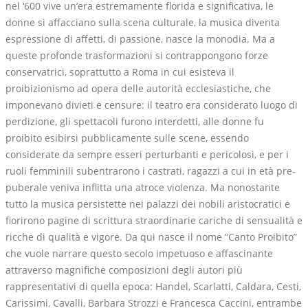
nel ‘600 vive un’era estremamente florida e significativa, le
donne si affacciano sulla scena culturale, la musica diventa
espressione di affetti, di passione, nasce la monodia. Ma a
queste profonde trasformazioni si contrappongono forze
conservatrici, soprattutto a Roma in cui esisteva il
proibizionismo ad opera delle autorità ecclesiastiche, che
imponevano divieti e censure: il teatro era considerato luogo di
perdizione, gli spettacoli furono interdetti, alle donne fu
proibito esibirsi pubblicamente sulle scene, essendo
considerate da sempre esseri perturbanti e pericolosi, e per i
ruoli femminili subentrarono i castrati, ragazzi a cui in età pre-
puberale veniva inflitta una atroce violenza. Ma nonostante
tutto la musica persistette nei palazzi dei nobili aristocratici e
fiorirono pagine di scrittura straordinarie cariche di sensualità e
ricche di qualità e vigore. Da qui nasce il nome “Canto Proibito”
che vuole narrare questo secolo impetuoso e affascinante
attraverso magnifiche composizioni degli autori più
rappresentativi di quella epoca: Handel, Scarlatti, Caldara, Cesti,
Carissimi, Cavalli, Barbara Strozzi e Francesca Caccini, entrambe