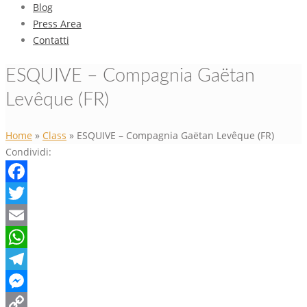
Blog
Press Area
Contatti
ESQUIVE – Compagnia Gaëtan
Levêque (FR)
Home
»
Class
»
ESQUIVE – Compagnia Gaëtan Levêque (FR)
Condividi:
Facebook
Twitter
Email
WhatsApp
Telegram
Messenger