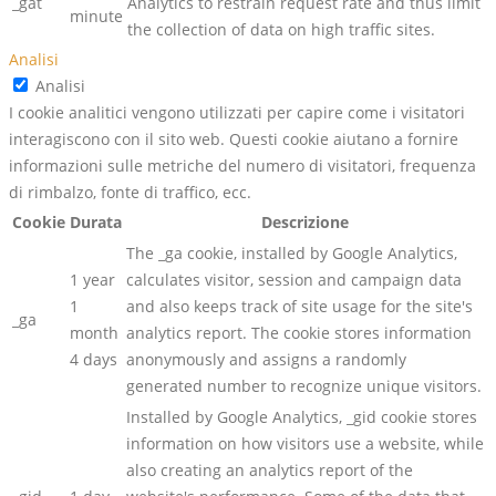
_gat
Analytics to restrain request rate and thus limit
minute
the collection of data on high traffic sites.
Analisi
Analisi
I cookie analitici vengono utilizzati per capire come i visitatori
interagiscono con il sito web. Questi cookie aiutano a fornire
informazioni sulle metriche del numero di visitatori, frequenza
di rimbalzo, fonte di traffico, ecc.
Cookie
Durata
Descrizione
The _ga cookie, installed by Google Analytics,
1 year
calculates visitor, session and campaign data
1
and also keeps track of site usage for the site's
_ga
month
analytics report. The cookie stores information
4 days
anonymously and assigns a randomly
generated number to recognize unique visitors.
Installed by Google Analytics, _gid cookie stores
information on how visitors use a website, while
also creating an analytics report of the