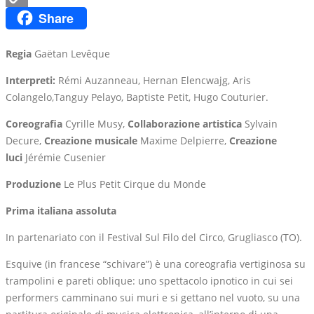
Share
Copy
Link
Regia
Gaëtan Levêque
Interpreti:
Rémi Auzanneau, Hernan Elencwajg, Aris
Colangelo,Tanguy Pelayo, Baptiste Petit, Hugo Couturier.
Coreografia
Cyrille Musy,
Collaborazione artistica
Sylvain
Decure,
Creazione musicale
Maxime Delpierre,
Creazione
luci
Jérémie Cusenier
Produzione
Le Plus Petit Cirque du Monde
Prima italiana assoluta
In partenariato con il Festival Sul Filo del Circo, Grugliasco (TO).
Esquive (in francese “schivare”) è una coreografia vertiginosa su
trampolini e pareti oblique: uno spettacolo ipnotico in cui sei
performers camminano sui muri e si gettano nel vuoto, su una