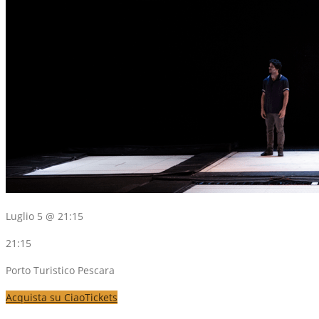
Luglio 5 @ 21:15
21:15
Porto Turistico Pescara
Acquista su CiaoTickets