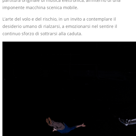
partitura originale di musica elettronica, all’interno di una
imponente macchina scenica mobile.
L’arte del volo e del rischio, in un invito a contemplare il
desiderio umano di rialzarsi, a emozionarsi nel sentire il
continuo sforzo di sottrarsi alla caduta.