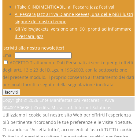
I Take 6 INDIMENTICABILI al Pescara Jazz Festival
Al Pescara Jazz arriva Dianne Reeves, una delle più illustri
signore del nostro tempo
Gli Yellowjackets, versione anni 90′, pronti ad infiammare
il Pescara Jazz
Iscriviti alla nostra newsletter!
Email
ACCETTO Trattamento Dati Personali ai sensi e per gli effetti
degli artt. 13 e 23 del D.Lgs. n.196/2003, con la sottoscrizione
del presente modulo, il proprio consenso al trattamento dei dati
personali forniti a seguito della segnalazione inoltrata.
Copyright ©
2026 Ente Manifestazioni Pescaresi - P.Iva
00400150686 | Credits: Micso s.r.l. Internet Solutions
Utilizziamo i cookie sul nostro sito Web per offrirti l'esperienza
più pertinente ricordando le tue preferenze e le visite ripetute.
Cliccando su "Accetta tutto", acconsenti all'uso di TUTTI i cookie.
Tuttavia, è possibile visitare "Impostazioni cookie" per fornire