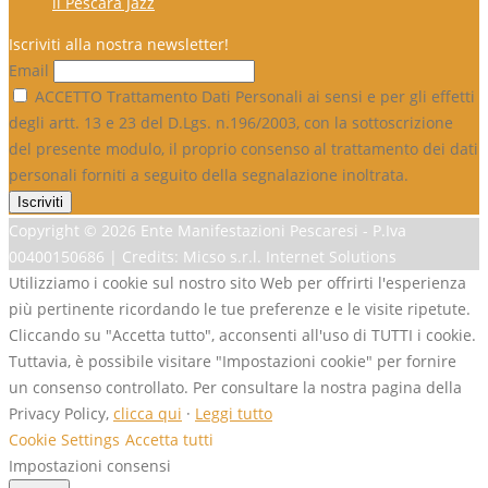
il Pescara Jazz
Iscriviti alla nostra newsletter!
Email
ACCETTO Trattamento Dati Personali ai sensi e per gli effetti
degli artt. 13 e 23 del D.Lgs. n.196/2003, con la sottoscrizione
del presente modulo, il proprio consenso al trattamento dei dati
personali forniti a seguito della segnalazione inoltrata.
Copyright ©
2026 Ente Manifestazioni Pescaresi - P.Iva
00400150686 | Credits: Micso s.r.l. Internet Solutions
Utilizziamo i cookie sul nostro sito Web per offrirti l'esperienza
più pertinente ricordando le tue preferenze e le visite ripetute.
Cliccando su "Accetta tutto", acconsenti all'uso di TUTTI i cookie.
Tuttavia, è possibile visitare "Impostazioni cookie" per fornire
un consenso controllato. Per consultare la nostra pagina della
Privacy Policy,
clicca qui
·
Leggi tutto
Cookie Settings
Accetta tutti
Impostazioni consensi