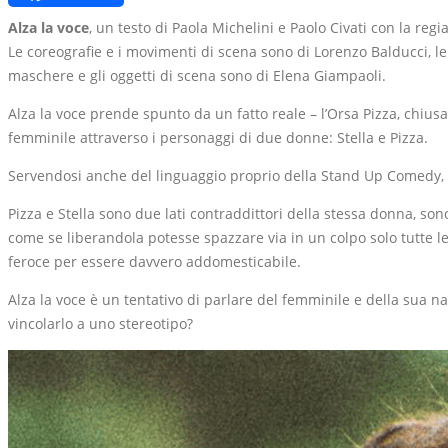
Link
Alza la voce
, un testo di Paola Michelini e Paolo Civati con la reg
Le coreografie e i movimenti di scena sono di Lorenzo Balducci, le m
maschere e gli oggetti di scena sono di Elena Giampaoli.
Alza la voce prende spunto da un fatto reale – l’Orsa Pizza, chiusa 
femminile attraverso i personaggi di due donne: Stella e Pizza.
Servendosi anche del linguaggio proprio della Stand Up Comedy, A
Pizza e Stella sono due lati contraddittori della stessa donna, sono
come se liberandola potesse spazzare via in un colpo solo tutte le
feroce per essere davvero addomesticabile.
Alza la voce è un tentativo di parlare del femminile e della sua nat
vincolarlo a uno stereotipo?