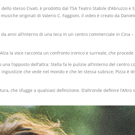
ia dello stesso Civati, è prodotto dal TSA Teatro Stabile d’Abruzzo e
usiche originali di Valerio C. Faggioni, il video è creato da Daniele
da anni all’interno di una teca in un centro commerciale in Cina – e u
lza la voce racconta un confronto ironico e surreale, che procede p
 una l’opposto dell’altra: Stella fa le pulizie all’interno del centro
 ingiustizie che vede nel mondo e che lei stessa subisce; Pizza è d
ura, che sfugge a qualsiasi definizione. D’altronde definire l’Altro s