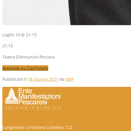
Luglio 14 @ 21:15
21:15
Teatro D’Annunzio Pescara
Acquista su CiaoTickets
Pubblicato il
18 Giugno 2021
da
EMP
Lungomare Cristoforo Colombo, 122