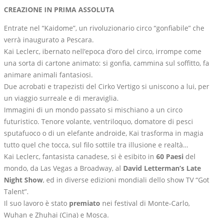
CREAZIONE IN PRIMA ASSOLUTA
Entrate nel “Kaidome”, un rivoluzionario circo “gonfiabile” che
verrà inaugurato a Pescara.
Kai Leclerc, ibernato nell’epoca d’oro del circo, irrompe come
una sorta di cartone animato: si gonfia, cammina sul soffitto, fa
animare animali fantasiosi.
Due acrobati e trapezisti del Cirko Vertigo si uniscono a lui, per
un viaggio surreale e di meraviglia.
Immagini di un mondo passato si mischiano a un circo
futuristico. Tenore volante, ventriloquo, domatore di pesci
sputafuoco o di un elefante androide, Kai trasforma in magia
tutto quel che tocca, sul filo sottile tra illusione e realtà…
Kai Leclerc, fantasista canadese, si è esibito in
60 Paesi
del
mondo, da Las Vegas a Broadway, al
David Letterman’s Late
Night Show
, ed in diverse edizioni mondiali dello show TV “Got
Talent”.
Il suo lavoro è stato
premiato
nei festival di Monte-Carlo,
Wuhan e Zhuhai (Cina) e Mosca.