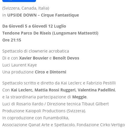
Link
(Svizzera, Canada, Italia)
in
UPSIDE DOWN – Cirque Fantastique
Da Giovedi 5 a Giovedi 12 Luglio
Tendone Parco De Riseis (Lungomare Matteotti)
Ore 21:15
Spettacolo di clownerie acrobatica
Di e con
Xavier Bouvier
e
Benoît Devos
Luci Laurent Kaye
Una produzione
Circo e Dintorni
Spettacolo scritto e diretto da Kai Leclerc e Fabrizio Pestilli
Con
Kai Leclerc, Mattia Rossi Ruggeri, Valentina Padellini
,
e la straordinaria partecipazione di
Meggie
.
Luci di Rosario Ilardo / Direzione tecnica Tibaut Gilbert
Produzione Kaiopoli Productions (Svizzera).
In coproduzione con Funambolika,
Associazione Qanat Arte e Spettacolo, Fondazione Cirko Vertigo