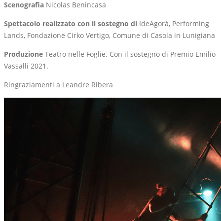
Scenografia
Nicolas Benincasa
Spettacolo realizzato con il sostegno di
IdeAgorà, Performing
Lands, Fondazione Cirko Vertigo, Comune di Casola in Lunigiana
Produzione
Teatro nelle Foglie. Con il sostegno di Premio Emilio
Vassalli 2021.
Ringraziamenti a Leandre Ribera