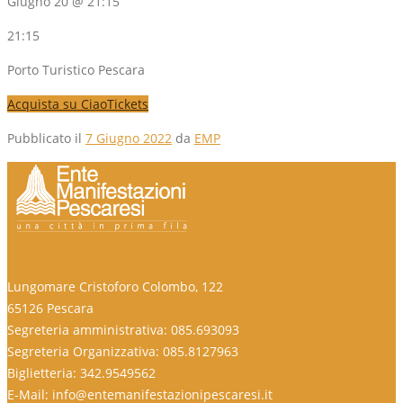
Giugno 20 @ 21:15
21:15
Porto Turistico Pescara
Acquista su CiaoTickets
Pubblicato il
7 Giugno 2022
da
EMP
Lungomare Cristoforo Colombo, 122
65126 Pescara
Segreteria amministrativa: 085.693093
Segreteria Organizzativa: 085.8127963
Biglietteria: 342.9549562
E-Mail: info@entemanifestazionipescaresi.it