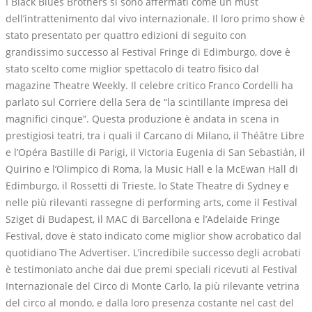
I Black Blues Brothers si sono affermati come un must
dell’intrattenimento dal vivo internazionale. Il loro primo show è
stato presentato per quattro edizioni di seguito con
grandissimo successo al Festival Fringe di Edimburgo, dove è
stato scelto come miglior spettacolo di teatro fisico dal
magazine Theatre Weekly. Il celebre critico Franco Cordelli ha
parlato sul Corriere della Sera de “la scintillante impresa dei
magnifici cinque”. Questa produzione è andata in scena in
prestigiosi teatri, tra i quali il Carcano di Milano, il Théâtre Libre
e l’Opéra Bastille di Parigi, il Victoria Eugenia di San Sebastián, il
Quirino e l’Olimpico di Roma, la Music Hall e la McEwan Hall di
Edimburgo, il Rossetti di Trieste, lo State Theatre di Sydney e
nelle più rilevanti rassegne di performing arts, come il Festival
Sziget di Budapest, il MAC di Barcellona e l’Adelaide Fringe
Festival, dove è stato indicato come miglior show acrobatico dal
quotidiano The Advertiser. L’incredibile successo degli acrobati
è testimoniato anche dai due premi speciali ricevuti al Festival
Internazionale del Circo di Monte Carlo, la più rilevante vetrina
del circo al mondo, e dalla loro presenza costante nel cast del