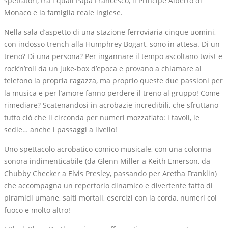
spettatori, tra i quali Papa Francesco, il Principe Alberto di
Monaco e la famiglia reale inglese.
Nella sala d’aspetto di una stazione ferroviaria cinque uomini,
con indosso trench alla Humphrey Bogart, sono in attesa. Di un
treno? Di una persona? Per ingannare il tempo ascoltano twist e
rock’n’roll da un juke-box d’epoca e provano a chiamare al
telefono la propria ragazza, ma proprio queste due passioni per
la musica e per l’amore fanno perdere il treno al gruppo! Come
rimediare? Scatenandosi in acrobazie incredibili, che sfruttano
tutto ciò che li circonda per numeri mozzafiato: i tavoli, le
sedie… anche i passaggi a livello!
Uno spettacolo acrobatico comico musicale, con una colonna
sonora indimenticabile (da Glenn Miller a Keith Emerson, da
Chubby Checker a Elvis Presley, passando per Aretha Franklin)
che accompagna un repertorio dinamico e divertente fatto di
piramidi umane, salti mortali, esercizi con la corda, numeri col
fuoco e molto altro!