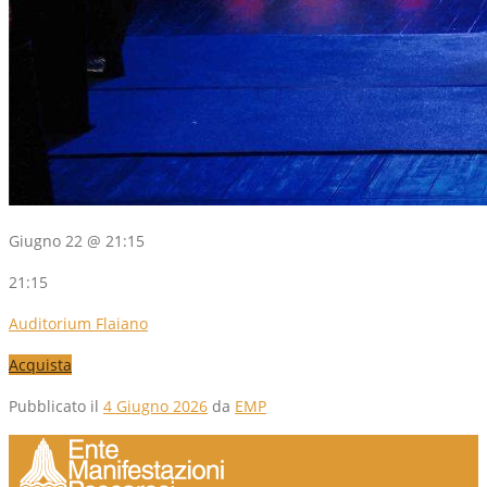
Giugno 22 @ 21:15
21:15
Auditorium Flaiano
Acquista
Pubblicato il
4 Giugno 2026
da
EMP