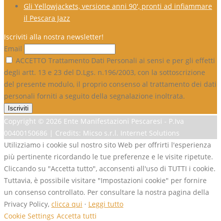
Gli Yellowjackets, versione anni 90′, pronti ad infiammare
il Pescara Jazz
Iscriviti alla nostra newsletter!
Email
ACCETTO Trattamento Dati Personali ai sensi e per gli effetti
degli artt. 13 e 23 del D.Lgs. n.196/2003, con la sottoscrizione
del presente modulo, il proprio consenso al trattamento dei dati
personali forniti a seguito della segnalazione inoltrata.
Copyright ©
2026 Ente Manifestazioni Pescaresi - P.Iva
00400150686 | Credits: Micso s.r.l. Internet Solutions
Utilizziamo i cookie sul nostro sito Web per offrirti l'esperienza
più pertinente ricordando le tue preferenze e le visite ripetute.
Cliccando su "Accetta tutto", acconsenti all'uso di TUTTI i cookie.
Tuttavia, è possibile visitare "Impostazioni cookie" per fornire
un consenso controllato. Per consultare la nostra pagina della
Privacy Policy,
clicca qui
·
Leggi tutto
Cookie Settings
Accetta tutti