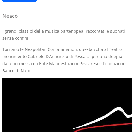
Link
Neacò
I grandi classici della musica partenopea raccontati e suonati
senza confini.
Tornano le Neapolitan Contamination, questa volta al Teatro
monumento Gabriele D’Annunzio di Pescara, per una doppia
data promossa da Ente Manifestazioni Pescaresi e Fondazione
Banco di Napoli.