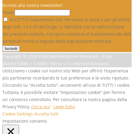
Iscriviti alla nostra newsletter!
Email
ACCETTO Trattamento Dati Personali ai sensi e per gli effetti
degli artt. 13 e 23 del D.Lgs. n.196/2003, con la sottoscrizione
del presente modulo, il proprio consenso al trattamento dei dati
personali forniti a seguito della segnalazione inoltrata.
Copyright ©
2026 Ente Manifestazioni Pescaresi - P.Iva
00400150686 | Credits: Micso s.r.l. Internet Solutions
Utilizziamo i cookie sul nostro sito Web per offrirti l'esperienza
più pertinente ricordando le tue preferenze e le visite ripetute.
Cliccando su "Accetta tutto", acconsenti all'uso di TUTTI i cookie.
Tuttavia, è possibile visitare "Impostazioni cookie" per fornire
un consenso controllato. Per consultare la nostra pagina della
Privacy Policy,
clicca qui
·
Leggi tutto
Cookie Settings
Accetta tutti
Impostazioni consensi