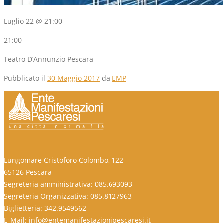
Luglio 22 @ 21:00
21:00
Teatro D’Annunzio Pescara
Pubblicato il
30 Maggio 2017
da
EMP
Lungomare Cristoforo Colombo, 122
65126 Pescara
Segreteria amministrativa: 085.693093
Segreteria Organizzativa: 085.8127963
Biglietteria: 342.9549562
E-Mail: info@entemanifestazionipescaresi.it