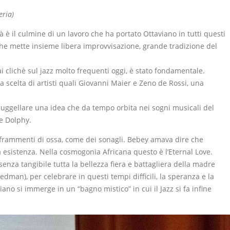
eria)
tà è il culmine di un lavoro che ha portato Ottaviano in tutti questi
 che mette insieme libera improvvisazione, grande tradizione del
i clichè sul jazz molto frequenti oggi, è stato fondamentale.
a scelta di artisti quali Giovanni Maier e Zeno de Rossi, una
 suggellare una idea che da tempo orbita nei sogni musicali del
 e Dolphy.
i frammenti di ossa, come dei sonagli. Bebey amava dire che
 esistenza. Nella cosmogonia Africana questo è l’Eternal Love.
nza tangibile tutta la bellezza fiera e battagliera della madre
man), per celebrare in questi tempi difficili, la speranza e la
no si immerge in un “bagno mistico” in cui il Jazz si fa infine