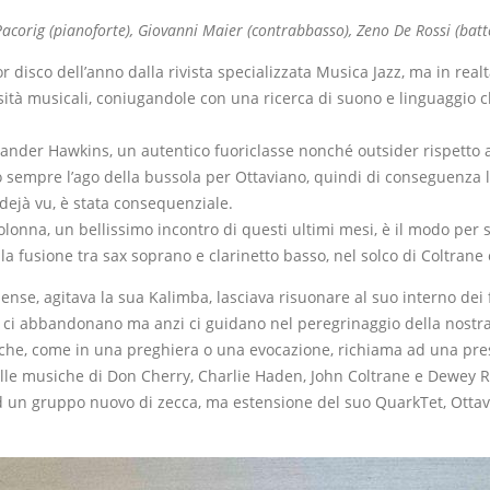
acorig (pianoforte), Giovanni Maier (contrabbasso), Zeno De Rossi (batt
or disco dell’anno dalla rivista specializzata Musica Jazz, ma in real
iosità musicali, coniugandole con una ricerca di suono e linguaggio
exander Hawkins, un autentico fuoriclasse nonché outsider rispetto a
to sempre l’ago della bussola per Ottaviano, quindi di conseguenza l
 dejà vu, è stata consequenziale.
Colonna, un bellissimo incontro di questi ultimi mesi, è il modo per
la fusione tra sax soprano e clarinetto basso, nel solco di Coltrane
ense, agitava la sua Kalimba, lasciava risuonare al suo interno de
n ci abbandonano ma anzi ci guidano nel peregrinaggio della nostra
 che, come in una preghiera o una evocazione, richiama ad una prese
lle musiche di Don Cherry, Charlie Haden, John Coltrane e Dewey Red
d un gruppo nuovo di zecca, ma estensione del suo QuarkTet, Ottavia