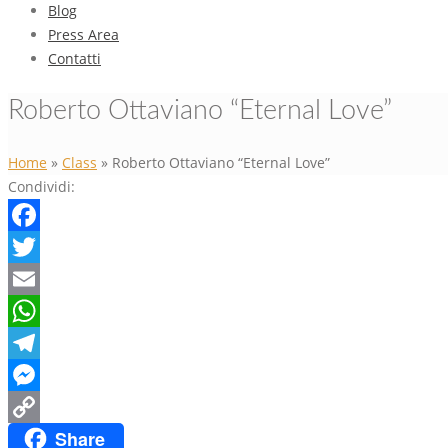
Blog
Press Area
Contatti
Roberto Ottaviano “Eternal Love”
Home
»
Class
»
Roberto Ottaviano “Eternal Love”
Condividi:
Facebook
Twitter
Email
WhatsApp
Telegram
Messenger
Share
Copy