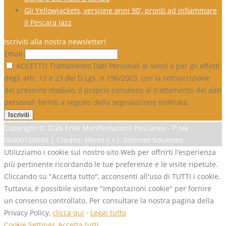
Gli Yellowjackets, versione anni 90′, pronti ad infiammare
il Pescara Jazz
Iscriviti alla nostra newsletter!
Email
ACCETTO Trattamento Dati Personali ai sensi e per gli effetti
degli artt. 13 e 23 del D.Lgs. n.196/2003, con la sottoscrizione
del presente modulo, il proprio consenso al trattamento dei dati
personali forniti a seguito della segnalazione inoltrata.
Copyright ©
2026 Ente Manifestazioni Pescaresi - P.Iva
00400150686 | Credits: Micso s.r.l. Internet Solutions
Utilizziamo i cookie sul nostro sito Web per offrirti l'esperienza
più pertinente ricordando le tue preferenze e le visite ripetute.
Cliccando su "Accetta tutto", acconsenti all'uso di TUTTI i cookie.
Tuttavia, è possibile visitare "Impostazioni cookie" per fornire
un consenso controllato. Per consultare la nostra pagina della
Privacy Policy,
clicca qui
·
Leggi tutto
Cookie Settings
Accetta tutti