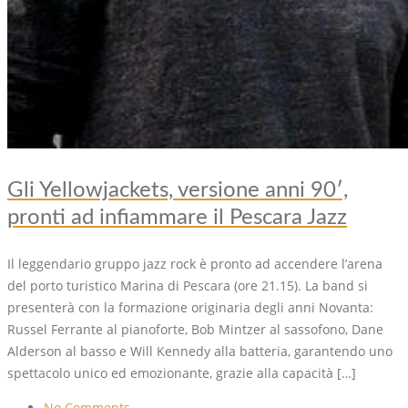
Gli Yellowjackets, versione anni 90′,
pronti ad infiammare il Pescara Jazz
Il leggendario gruppo jazz rock è pronto ad accendere l’arena
del porto turistico Marina di Pescara (ore 21.15). La band si
presenterà con la formazione originaria degli anni Novanta:
Russel Ferrante al pianoforte, Bob Mintzer al sassofono, Dane
Alderson al basso e Will Kennedy alla batteria, garantendo uno
spettacolo unico ed emozionante, grazie alla capacità […]
No Comments