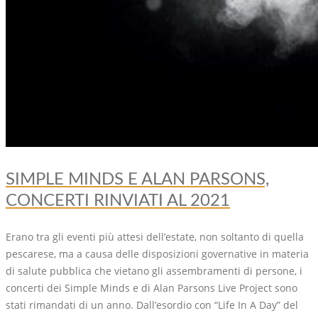
SIMPLE MINDS E ALAN PARSONS,
CONCERTI RINVIATI AL 2021
Erano tra gli eventi più attesi dell’estate, non soltanto di quella
pescarese, ma a causa delle disposizioni governative in materia
di salute pubblica che vietano gli assembramenti di persone, i
concerti dei Simple Minds e di Alan Parsons Live Project sono
stati rimandati di un anno. Dall’esordio con “Life In A Day” del