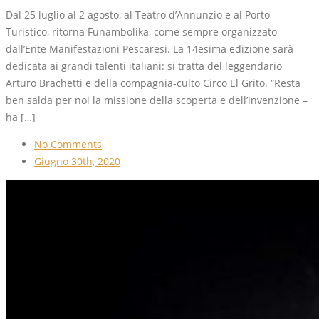
Dal 25 luglio al 2 agosto, al Teatro d’Annunzio e al Porto
Turistico, ritorna Funambolika, come sempre organizzato
dall’Ente Manifestazioni Pescaresi. La 14esima edizione sarà
dedicata ai grandi talenti italiani: si tratta del leggendario
Arturo Brachetti e della compagnia-culto Circo El Grito. “Resta
ben salda per noi la missione della scoperta e dell’invenzione –
ha […]
No Comments
Giugno 30th, 2020