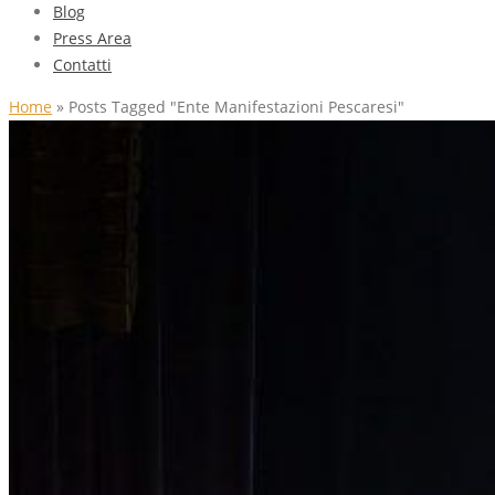
Blog
Press Area
Contatti
Home
»
Posts Tagged "Ente Manifestazioni Pescaresi"