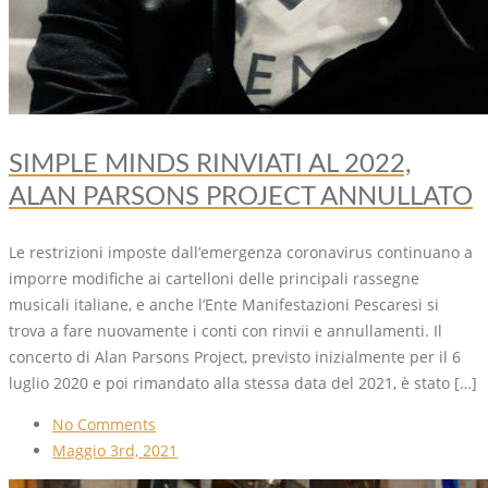
SIMPLE MINDS RINVIATI AL 2022,
ALAN PARSONS PROJECT ANNULLATO
Le restrizioni imposte dall’emergenza coronavirus continuano a
imporre modifiche ai cartelloni delle principali rassegne
musicali italiane, e anche l’Ente Manifestazioni Pescaresi si
trova a fare nuovamente i conti con rinvii e annullamenti. Il
concerto di Alan Parsons Project, previsto inizialmente per il 6
luglio 2020 e poi rimandato alla stessa data del 2021, è stato […]
No Comments
Maggio 3rd, 2021